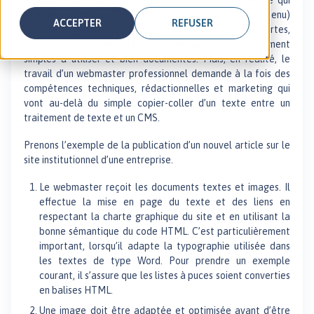
affirment que leur CMS (système de gestion de contenu)
ACCEPTER
REFUSER
permet de « mettre à jour son site en un seul clic » ? Certes,
les CMS comme
Joomla
ou
WordPress
sont relativement
simples à utiliser et bien documentés. Mais, en réalité, le
travail d’un webmaster professionnel demande à la fois des
compétences techniques, rédactionnelles et marketing qui
vont au-delà du simple copier-coller d’un texte entre un
traitement de texte et un CMS.
Prenons l’exemple de la publication d’un nouvel article sur le
site institutionnel d’une entreprise.
Le webmaster reçoit les documents textes et images. Il
effectue la mise en page du texte et des liens en
respectant la charte graphique du site et en utilisant la
bonne sémantique du code HTML. C’est particulièrement
important, lorsqu’il adapte la typographie utilisée dans
les textes de type Word. Pour prendre un exemple
courant, il s’assure que les listes à puces soient converties
en balises HTML.
Une image doit être adaptée et optimisée avant d’être