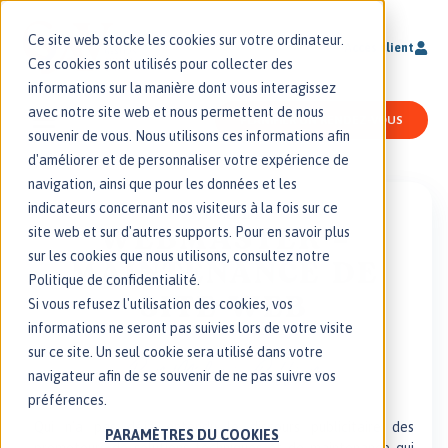
Ce site web stocke les cookies sur votre ordinateur.
Accès client
Ces cookies sont utilisés pour collecter des
informations sur la manière dont vous interagissez
avec notre site web et nous permettent de nous
PLANIFIER UN RENDEZ-VOUS
souvenir de vous. Nous utilisons ces informations afin
d'améliorer et de personnaliser votre expérience de
navigation, ainsi que pour les données et les
indicateurs concernant nos visiteurs à la fois sur ce
02 janvier 2020
site web et sur d'autres supports. Pour en savoir plus
WEBMASTER –
sur les cookies que nous utilisons, consultez notre
MAINTENANCE DE
Politique de confidentialité.
SITE WEB
Si vous refusez l'utilisation des cookies, vos
informations ne seront pas suivies lors de votre visite
sur ce site. Un seul cookie sera utilisé dans votre
Par
Mélanie Ruffier
navigateur afin de se souvenir de ne pas suivre vos
préférences.
Qui n’a pas déjà entendu le discours publicitaire des
PARAMÈTRES DU COOKIES
promoteurs de solutions techniques et de maintenance qui